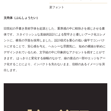
楽フォント
文尚体（ぶんしょうたい）
旧世紀の手書き美術字体を起源とした、重厚感の中に軽快さを感じさせる書
体です。 スタイリッシュな直線的設計による堅牢さと優しいアーク化エレメ
ントに、横長の字面を採用しました。設計様式を重心の低い扁平でコンパク
トにすることで、安心感を与え、ヘルシーな雰囲気に。 短めの横線が斜めに
デザインされているため、文字組の中に印象的なアクセントを残すことがで
きます。 はっきりと変化する線幅のなかで、線の接点の一部やエッジをアー
ク化することにより、インパクトを失わないまま、信頼のあるイメージを演
出します。