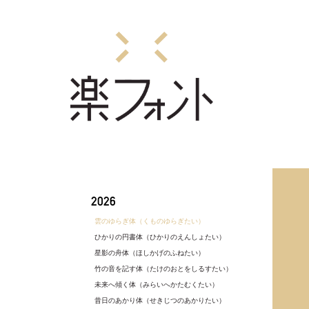
2026
雲のゆらぎ体（くものゆらぎたい）
ひかりの円書体（ひかりのえんしょたい）
星影の舟体（ほしかげのふねたい）
竹の音を記す体（たけのおとをしるすたい）
未来へ傾く体（みらいへかたむくたい）
昔日のあかり体（せきじつのあかりたい）