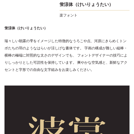
蛍涼体（けいりょうたい）
楽フォント
蛍涼体（けいりょうたい）
瑞々しい朝露の雫をイメージした特徴的なうろこや点、河原にきらめくトン
ボたちの羽のようなはらいが涼しげな書体です。 字画の構成が難しい縦棒・
横棒の極端に対照的な太さのデザインでも、 フォントデザイナーの技巧によ
りしっかりとした可読性を保持しています。 爽やかな空気感と、新鮮なアク
セントと字形での自由な文字組みをお楽しみください。